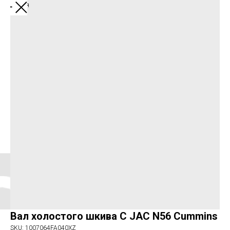
Вернуться
Вал холостого шкива C JAC N56 Cummins
SKU:
1007064FA040XZ