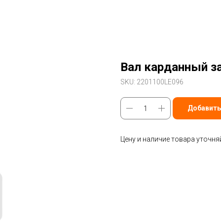
Вал карданный з
SKU:
2201100LE096
Добавить
Цену и наличие товара уточня