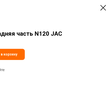
адняя часть N120 JAC
 в корзину
йте