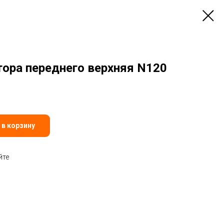
тора переднего верхняя N120
 в корзину
йте