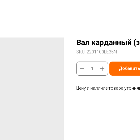
Вал карданный (
SKU:
2201100LE35N
Добавить
Цену и наличие товара уточня