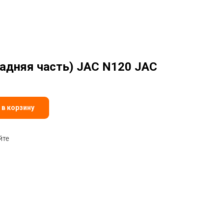
задняя часть) JAC N120 JAC
 в корзину
йте