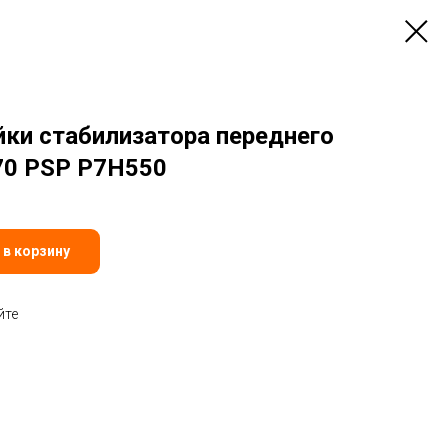
йки стабилизатора переднего
70 PSP P7H550
 в корзину
йте